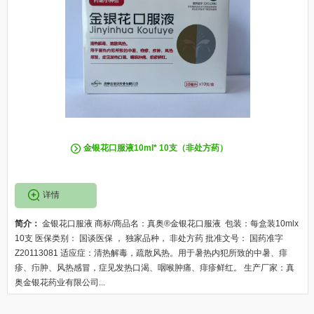
金银花口服液10ml* 10支（非处方药）
详情
简介：
金银花口服液 商标/商品名：真奥®金银花口服液 包装：每盒装10mlx
10支 医保类别： 国谈医保 ， 独家品种， 非处方药 批准文号： 国药准字
Z20113081 适应症：清热解毒，疏散风热。用于暑热内犯所致的中暑、痱
疹、疖肿、风热感冒，症见发热口渴、咽喉肿痛、痱疹鲜红。 生产厂家：真
奥金银花药业有限公司...