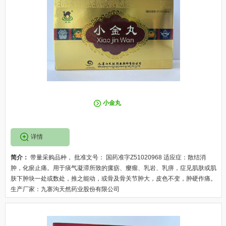
小金丸
详情
简介：
带量采购品种， 批准文号： 国药准字Z51020968 适应症：散结消
肿，化瘀止痛。用于痰气凝滞所致的瘰疬、瘿瘤、乳岩、乳痹，症见肌肤或肌
肤下肿块一处或数处，推之能动，或骨及骨关节肿大，皮色不变，肿硬作痛。
生产厂家：九寨沟天然药业股份有限公司