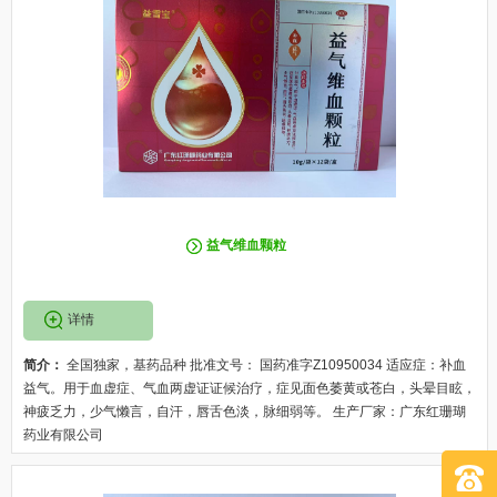
益气维血颗粒
详情
简介：
全国独家，基药品种 批准文号： 国药准字Z10950034 适应症：补血
益气。用于血虚症、气血两虚证证候治疗，症见面色萎黄或苍白，头晕目眩，
神疲乏力，少气懒言，自汗，唇舌色淡，脉细弱等。 生产厂家：广东红珊瑚
药业有限公司